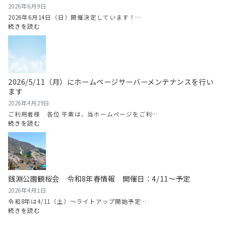
2026
沢
2026年6月9日
夏
2026年6月14日（日）開催決定しています！…
の
:
続きを読む
お
2026
祭
年
り
6
情
月
報
14
2026/5/11（月）にホームページサーバーメンテナンスを行い
2026
日
ます
（日）
南
2026年4月29日
魚
ご利用者様 各位 平素は、当ホームページをご利…
沼
:
続きを読む
グ
2026/5/11（月）
ル
に
メ
ホ
マ
ー
ラ
ム
銭淵公園観桜会 令和8年春情報 開催日：4/11～予定
ソ
ペ
ン
ー
2026年4月1日
開
ジ
令和8年は4/11（土）～ライトアップ開始予定…
催！
サ
:
続きを読む
ー
銭