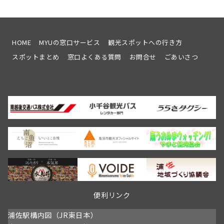
バ
淵
ー
公
メ
園
ン
観
テ
桜
HOME
MYUの窓口サービス
観光スポットへの行き方
ナ
会
スポットまとめ
窓口よくある質問
お問合せ
ごあいさつ
ン
令
ス
和
を
8
行
年
い
春
ま
情
す
報
開
催
日：
4/11
～
予
定
便利リンク
浦佐駅構内図（JR東日本）