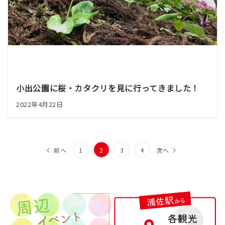
小出公園に桜・カタクリを見に行ってきました！
2022年4月22日
投
前へ
1
2
3
4
次へ
稿
の
ペ
ー