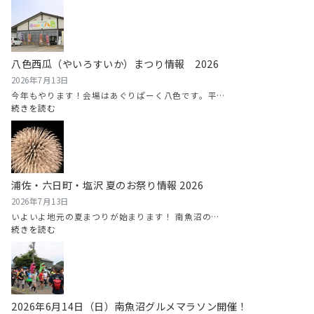
八色西瓜（やいろすいか）まつり情報 2026
2026年7月13日
今年もやります！会場はあぐりぱーく八色です。平…
:
続きを読む
八
色
西
瓜
（や
浦佐・六日町・塩沢 夏のお祭り情報 2026
い
ろ
2026年7月13日
す
いよいよ地元の夏まつりが始まります！ 南魚沼の…
い
:
続きを読む
か）
浦
ま
佐・
つ
六
り
日
情
町・
2026年6月14日（日）南魚沼グルメマラソン開催！
報
塩