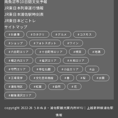
南魚沼市10日間天気予報
JR東日本列車運行情報
JR東日本浦佐駅時刻表
JR東日本どこトレ
サイトマップ
お食事
カタクリ
グルメ
コスモス
ショップ
フォトスポット
ワイン
六日町エリア
十日町市エリア
喫茶
地酒
堀之内エリア
塩沢エリア
大和エリア
守門エリア
寺社仏閣
小出エリア
山
工場見学
文化芸術施設
春
桜
水鏡
浦佐地区
紅葉
自然
花
越後湯沢エリア
copyright 2022-26 うおぬま・浦佐駅観光案内所MYU｜上越新幹線浦佐駅
情報