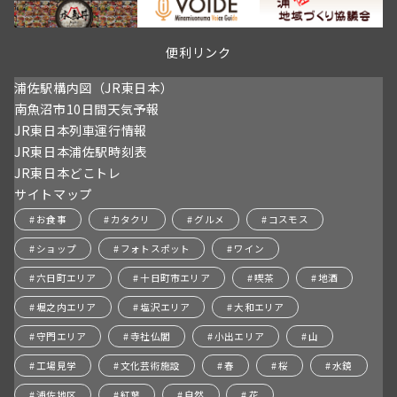
便利リンク
浦佐駅構内図（JR東日本）
南魚沼市10日間天気予報
JR東日本列車運行情報
JR東日本浦佐駅時刻表
JR東日本どこトレ
サイトマップ
お食事
カタクリ
グルメ
コスモス
ショップ
フォトスポット
ワイン
六日町エリア
十日町市エリア
喫茶
地酒
堀之内エリア
塩沢エリア
大和エリア
守門エリア
寺社仏閣
小出エリア
山
工場見学
文化芸術施設
春
桜
水鏡
浦佐地区
紅葉
自然
花