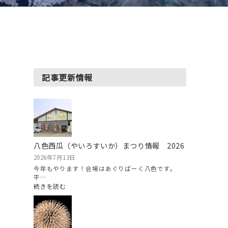
記事更新情報
八色西瓜（やいろすいか）まつり情報 2026
2026年7月13日
今年もやります！会場はあぐりぱーく八色です。
平…
:
続きを読む
八
色
西
瓜