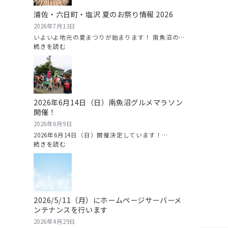
（や
浦佐・六日町・塩沢 夏のお祭り情報 2026
い
ろ
2026年7月13日
す
いよいよ地元の夏まつりが始まります！ 南魚沼の…
い
:
続きを読む
か）
浦
ま
佐・
つ
六
り
日
情
町・
2026年6月14日（日）南魚沼グルメマラソン
報
塩
開催！
2026
沢
夏
2026年6月9日
の
2026年6月14日（日）開催決定しています！…
お
:
続きを読む
祭
2026
り
年
情
6
報
月
2026
14
2026/5/11（月）にホームページサーバーメ
日
ンテナンスを行います
（日）
南
2026年4月29日