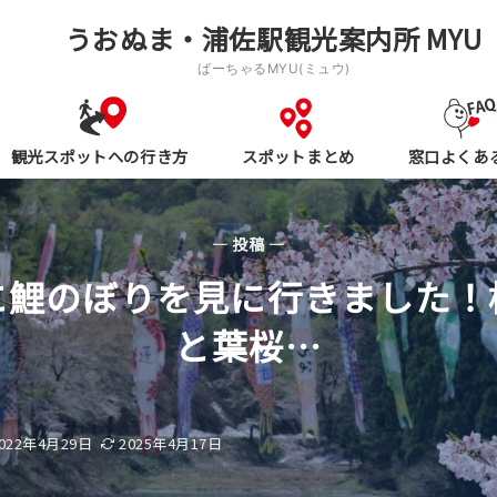
うおぬま・浦佐駅観光案内所 MYU
ばーちゃるMYU(ミュウ)
観光スポットへの行き方
スポットまとめ
窓口よくあ
— 投稿 —
に鯉のぼりを見に行きました！
と葉桜…
022年4月29日
2025年4月17日