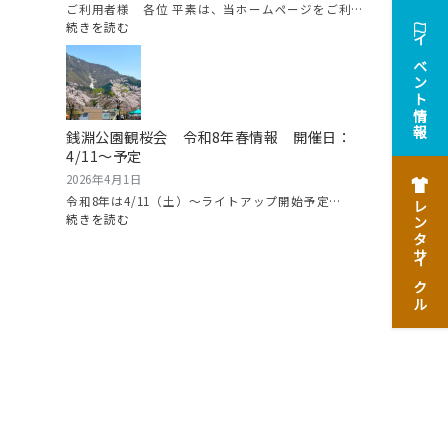
魚
ご利用者様 各位 平素は、当ホームページをご利…
沼
:
続きを読む
グ
2026/5/11（月）
イベント情報
ル
に
メ
ホ
マ
ー
ラ
ム
銭淵公園観桜会 令和8年春情報 開催日：
ソ
ペ
4/11～予定
ン
ー
開
ジ
2026年4月1日
催！
サ
令和8年は4/11（土）～ライトアップ開始予定…
レンタサイクル
ー
:
続きを読む
バ
銭
ー
淵
メ
公
ン
園
テ
観
ナ
桜
ン
会
ス
令
を
和
行
8
い
年
ま
春