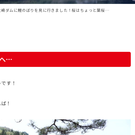
大崎ダムに鯉のぼりを見に行きました！桜はちょっと葉桜…
ムへ…
うです！
れば！