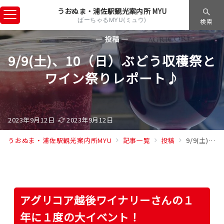
うおぬま・浦佐駅観光案内所 MYU
ばーちゃるMYU(ミュウ)
検索
— 投稿 —
9/9(土)、10（日）ぶどう収穫祭と
ワイン祭りレポート♪
2023年9月12日
2023年9月12日
うおぬま・浦佐駅観光案内所MYU
記事一覧
投稿
9/9(土)、10（日）ぶどう収穫祭とワイン祭りレポート♪
アグリコア越後ワイナリーさんの１
年に１度の大イベント！