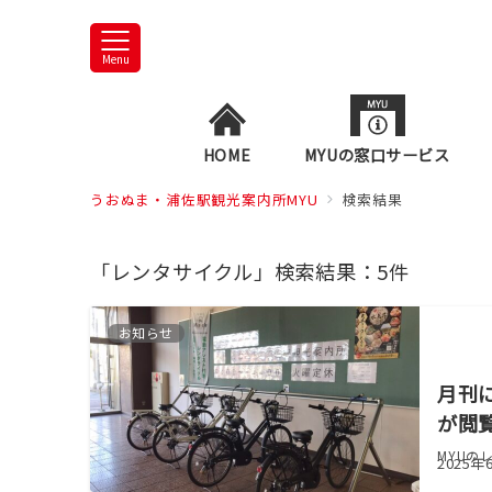
Menu
HOME
MYUの窓口サービス
うおぬま・浦佐駅観光案内所MYU
検索結果
「レンタサイクル」検索結果：5件
お知らせ
月刊
が閲
MYUの
2025年