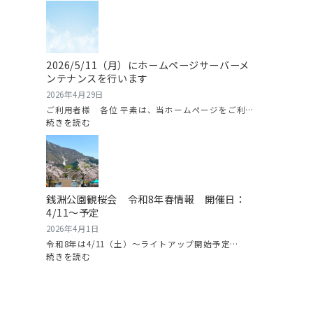
2026
り
年
情
6
報
月
2026
14
2026/5/11（月）にホームページサーバーメ
日
ンテナンスを行います
（日）
南
2026年4月29日
魚
ご利用者様 各位 平素は、当ホームページをご利…
沼
:
続きを読む
グ
2026/5/11（月）
ル
に
メ
ホ
マ
ー
ラ
ム
銭淵公園観桜会 令和8年春情報 開催日：
ソ
ペ
4/11～予定
ン
ー
開
ジ
2026年4月1日
催！
サ
令和8年は4/11（土）～ライトアップ開始予定…
ー
:
続きを読む
バ
銭
ー
淵
メ
公
ン
園