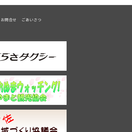
テ
観
ナ
桜
ン
会
お問合せ
ごあいさつ
ス
令
を
和
行
8
い
年
ま
春
す
情
報
開
催
日：
4/11
～
予
定