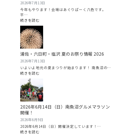
2026年7月13日
今年もやります！会場はあぐりぱーく八色です。
平…
:
続きを読む
八
色
西
瓜
（や
浦佐・六日町・塩沢 夏のお祭り情報 2026
い
ろ
2026年7月13日
す
いよいよ地元の夏まつりが始まります！ 南魚沼の…
い
:
続きを読む
か）
浦
ま
佐・
つ
六
り
日
情
町・
2026年6月14日（日）南魚沼グルメマラソン
報
塩
開催！
2026
沢
夏
2026年6月9日
の
2026年6月14日（日）開催決定しています！…
お
:
続きを読む
祭