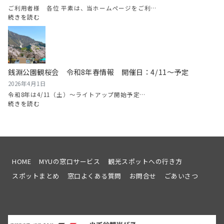
魚
ご利用者様 各位 平素は、当ホームページをご利…
沼
:
続きを読む
グ
2026/5/11（月）
ル
に
メ
ホ
マ
ー
ラ
ム
銭淵公園観桜会 令和8年春情報 開催日：4/11～予定
ソ
ペ
ン
ー
2026年4月1日
開
ジ
令和8年は4/11（土）～ライトアップ開始予定…
催！
サ
:
続きを読む
ー
銭
バ
淵
ー
公
メ
園
ン
観
テ
桜
HOME
MYUの窓口サービス
観光スポットへの行き方
ナ
会
スポットまとめ
窓口よくある質問
お問合せ
ごあいさつ
ン
令
ス
和
を
8
行
年
い
春