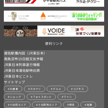
ま
情
す
報
開
催
日：
4/11
～
予
定
便利リンク
浦佐駅構内図（JR東日本）
南魚沼市10日間天気予報
JR東日本列車運行情報
JR東日本浦佐駅時刻表
JR東日本どこトレ
サイトマップ
お食事
カタクリ
グルメ
コスモス
ショップ
フォトスポット
ワイン
六日町エリア
十日町市エリア
喫茶
地酒