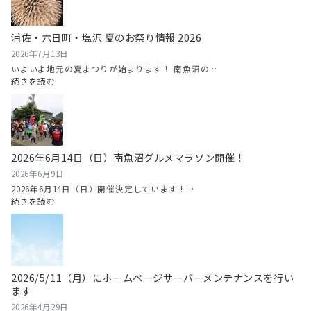
瓜
（や
浦佐・六日町・塩沢 夏のお祭り情報 2026
い
ろ
2026年7月13日
す
いよいよ地元の夏まつりが始まります！ 南魚沼の…
い
:
続きを読む
か）
浦
ま
佐・
つ
六
り
日
情
町・
2026年6月14日（日）南魚沼グルメマラソン開催！
報
塩
2026
沢
2026年6月9日
夏
2026年6月14日（日）開催決定しています！…
の
:
続きを読む
お
2026
祭
年
り
6
情
月
報
14
2026/5/11（月）にホームページサーバーメンテナンスを行い
2026
日
ます
（日）
南
2026年4月29日