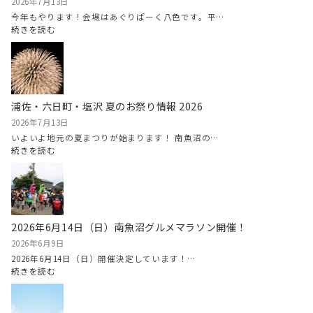
2026年7月13日
今年もやります！会場はあぐりぱーく八色です。平…
:
続きを読む
八
色
西
瓜
（や
浦佐・六日町・塩沢 夏のお祭り情報 2026
い
ろ
2026年7月13日
す
いよいよ地元の夏まつりが始まります！ 南魚沼の…
い
:
続きを読む
か）
浦
ま
佐・
つ
六
り
日
情
町・
2026年6月14日（日）南魚沼グルメマラソン開催！
報
塩
2026
沢
2026年6月9日
夏
2026年6月14日（日）開催決定しています！…
の
:
続きを読む
お
2026
祭
年
り
6