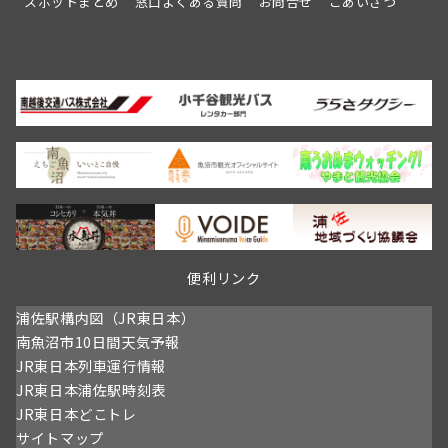
スポットまとめ
窓口よくある質問
お問合せ
ごあいさつ
ン
令
ス
和
を
8
行
年
い
春
ま
情
す
報
開
催
日：
4/11
～
予
定
便利リンク
浦佐駅構内図（JR東日本）
南魚沼市10日間天気予報
JR東日本列車運行情報
JR東日本浦佐駅時刻表
JR東日本どこトレ
サイトマップ