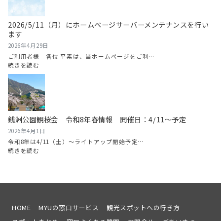
情
月
報
14
2026/5/11（月）にホームページサーバーメンテナンスを行い
2026
日
ます
（日）
南
2026年4月29日
魚
ご利用者様 各位 平素は、当ホームページをご利…
沼
:
続きを読む
グ
2026/5/11（月）
ル
に
メ
ホ
マ
ー
ラ
ム
銭淵公園観桜会 令和8年春情報 開催日：4/11～予定
ソ
ペ
ン
ー
2026年4月1日
開
ジ
令和8年は4/11（土）～ライトアップ開始予定…
催！
サ
:
続きを読む
ー
銭
バ
淵
ー
公
メ
園
ン
観
テ
桜
HOME
MYUの窓口サービス
観光スポットへの行き方
ナ
会