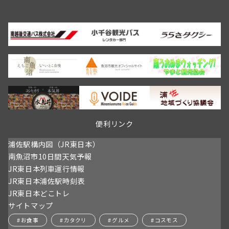
を
8
行
年
い
春
ま
情
す
報
開
催
日：
4/11
～
予
定
便利リンク
浦佐駅構内図（JR東日本）
南魚沼市10日間天気予報
JR東日本列車運行情報
JR東日本浦佐駅時刻表
JR東日本どこトレ
サイトマップ
お食事
カタクリ
グルメ
コスモス