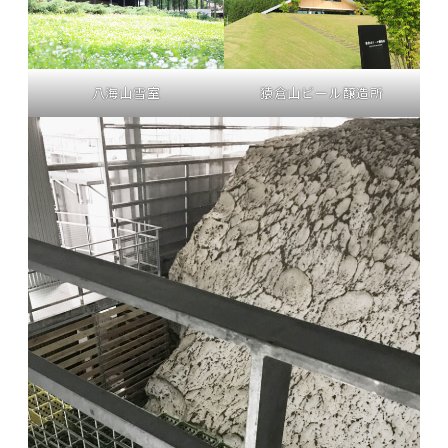
八海山雪室
猿倉山ビール醸造所