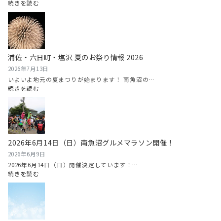
:
続きを読む
八
色
西
瓜
（や
浦佐・六日町・塩沢 夏のお祭り情報 2026
い
ろ
2026年7月13日
す
いよいよ地元の夏まつりが始まります！ 南魚沼の…
い
:
続きを読む
か）
浦
ま
佐・
つ
六
り
日
情
町・
2026年6月14日（日）南魚沼グルメマラソン開催！
報
塩
2026
沢
2026年6月9日
夏
2026年6月14日（日）開催決定しています！…
の
:
続きを読む
お
2026
祭
年
り
6
情
月
報
14