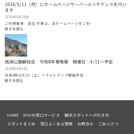
2026/5/11（月）にホームページサーバーメンテナンスを行い
2026
日
ます
（日）
南
2026年4月29日
魚
ご利用者様 各位 平素は、当ホームページをご利…
沼
:
続きを読む
グ
2026/5/11（月）
ル
に
メ
ホ
マ
ー
ラ
ム
銭淵公園観桜会 令和8年春情報 開催日：4/11～予定
ソ
ペ
ン
ー
2026年4月1日
開
ジ
令和8年は4/11（土）～ライトアップ開始予定…
催！
サ
:
続きを読む
ー
銭
バ
淵
ー
公
メ
園
ン
観
テ
桜
HOME
MYUの窓口サービス
観光スポットへの行き方
ナ
会
スポットまとめ
窓口よくある質問
お問合せ
ごあいさつ
ン
令
ス
和