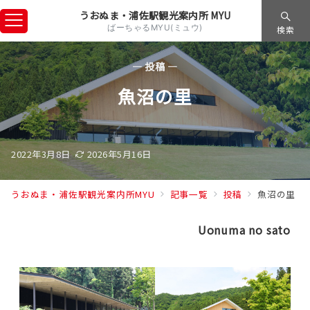
うおぬま・浦佐駅観光案内所 MYU
ばーちゃるMYU(ミュウ)
検索
— 投稿 —
魚沼の里
2022年3月8日
2026年5月16日
うおぬま・浦佐駅観光案内所MYU
記事一覧
投稿
魚沼の里
Uonuma no sato