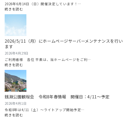
夏
2026年6月14日（日）開催決定しています！…
の
:
続きを読む
お
2026
祭
年
り
6
情
月
報
14
2026/5/11（月）にホームページサーバーメンテナンスを行い
2026
日
ます
（日）
南
2026年4月29日
魚
ご利用者様 各位 平素は、当ホームページをご利…
沼
:
続きを読む
グ
2026/5/11（月）
ル
に
メ
ホ
マ
ー
ラ
ム
銭淵公園観桜会 令和8年春情報 開催日：4/11～予定
ソ
ペ
ン
ー
2026年4月1日
開
ジ
令和8年は4/11（土）～ライトアップ開始予定…
催！
サ
:
続きを読む
ー
銭
バ
淵