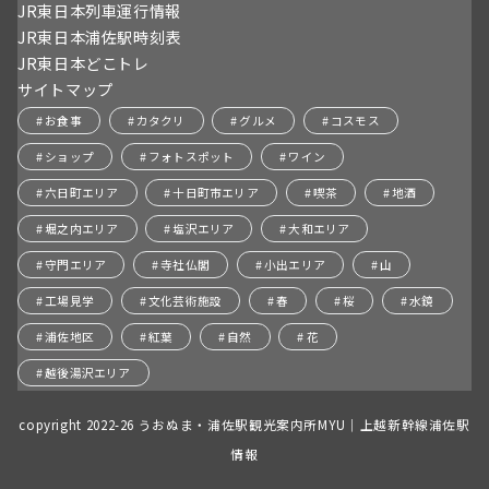
JR東日本列車運行情報
JR東日本浦佐駅時刻表
JR東日本どこトレ
サイトマップ
お食事
カタクリ
グルメ
コスモス
ショップ
フォトスポット
ワイン
六日町エリア
十日町市エリア
喫茶
地酒
堀之内エリア
塩沢エリア
大和エリア
守門エリア
寺社仏閣
小出エリア
山
工場見学
文化芸術施設
春
桜
水鏡
浦佐地区
紅葉
自然
花
越後湯沢エリア
copyright 2022-26 うおぬま・浦佐駅観光案内所MYU｜上越新幹線浦佐駅
情報