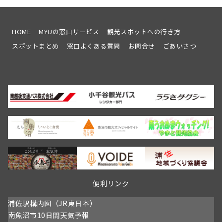
ー
公
メ
園
ン
観
テ
桜
HOME
MYUの窓口サービス
観光スポットへの行き方
ナ
会
スポットまとめ
窓口よくある質問
お問合せ
ごあいさつ
ン
令
ス
和
を
8
行
年
い
春
ま
情
す
報
開
催
日：
4/11
～
予
定
便利リンク
浦佐駅構内図（JR東日本）
南魚沼市10日間天気予報