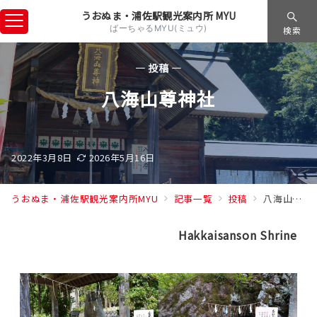
うおぬま・浦佐駅観光案内所 MYU
ばーちゃるMYU(ミュウ)
検索
— 投稿 —
八海山尊神社
2022年3月8日
2026年5月16日
うおぬま・浦佐駅観光案内所MYU
記事一覧
投稿
八海山尊神社
Hakkaisanson Shrine