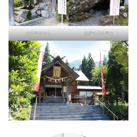
金剛霊泉の水
泰賢行者の霊窟