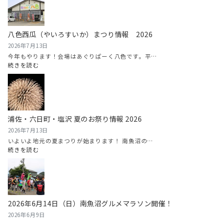
八色西瓜（やいろすいか）まつり情報 2026
2026年7月13日
今年もやります！会場はあぐりぱーく八色です。平…
:
続きを読む
八
色
西
瓜
（や
浦佐・六日町・塩沢 夏のお祭り情報 2026
い
ろ
2026年7月13日
す
いよいよ地元の夏まつりが始まります！ 南魚沼の…
い
:
続きを読む
か）
浦
ま
佐・
つ
六
り
日
情
町・
2026年6月14日（日）南魚沼グルメマラソン開催！
報
塩
2026
沢
2026年6月9日