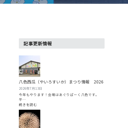
記事更新情報
八色西瓜（やいろすいか）まつり情報 2026
2026年7月13日
今年もやります！会場はあぐりぱーく八色です。
平…
:
続きを読む
八
色
西
瓜