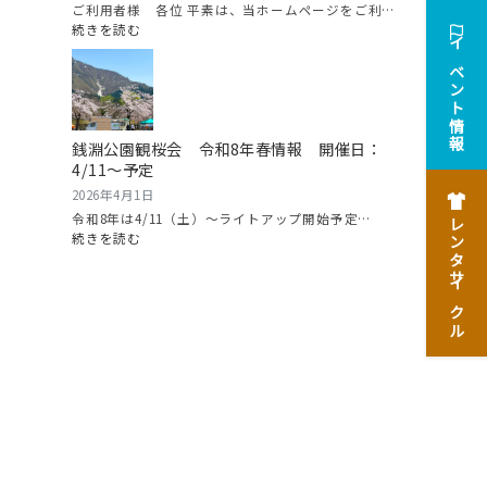
魚
ご利用者様 各位 平素は、当ホームページをご利…
沼
:
続きを読む
グ
2026/5/11（月）
イベント情報
ル
に
メ
ホ
マ
ー
ラ
ム
銭淵公園観桜会 令和8年春情報 開催日：
ソ
ペ
4/11～予定
ン
ー
開
ジ
2026年4月1日
催！
サ
令和8年は4/11（土）～ライトアップ開始予定…
レンタサイクル
ー
:
続きを読む
バ
銭
ー
淵
メ
公
ン
園
テ
観
ナ
桜
ン
会
ス
令
を
和
行
8
い
年
ま
春