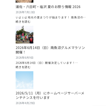
（や
浦佐・六日町・塩沢 夏のお祭り情報 2026
い
ろ
2026年7月13日
す
いよいよ地元の夏まつりが始まります！ 南魚沼の…
い
:
続きを読む
か）
浦
ま
佐・
つ
六
り
日
情
町・
2026年6月14日（日）南魚沼グルメマラソン
報
塩
開催！
2026
沢
夏
2026年6月9日
の
2026年6月14日（日）開催決定しています！…
お
:
続きを読む
祭
2026
り
年
情
6
報
月
2026
14
2026/5/11（月）にホームページサーバーメ
日
ンテナンスを行います
（日）
南
2026年4月29日